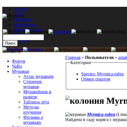
Форум
ЧаВо
Муравьи
Библиотека
Муравьи дома
Мастерская
Каталог
antclub.ru
Главная
»
Пользователи
»
anta
Форум
Категории
ЧаВо
Муравьи
Species: Myrmica rubra
Атлас муравьёв
Обмен опытом
Строение
муравья
Муравейник в
разрезе
Myrm
Таблица лёта
Методы
изучения
Myrmica rubra
(Linn
Фильмы о
Найдена в саду коряга с мура
муравьях