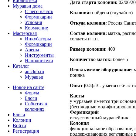
Библиотека
Дата старта кoлонии:
02/06/20
Муравьи дома
С чего начать
Кoлония:
найдена (случайно)
Формикарии
Условия
Откуда кoлония:
Россия,Санкт
Кормление
Мастерская
Состав кoлонии:
матка, распло
Инкубаторы
солдаты и т.п.
Формикарии
Размер кoлонии:
400
Арены
Инструменты
Количество маток:
более 5
Наполнители
Каталог
Используемое оборудование:
м
antclub.ru
поилка
Муравьи
Опыт (0-5):
3 - у меня сейчас 
Новое на сайте
Форум
Касты
Блоги
у муравьев имеется три основн
События в
(бесплодные модифицированны
колониях
Формикарий
Блоги
искусственный муравейник.
Колонии
Колония
Войти
функциональное образование, с
Peгиcтpaция
поддерживающих регулярные 