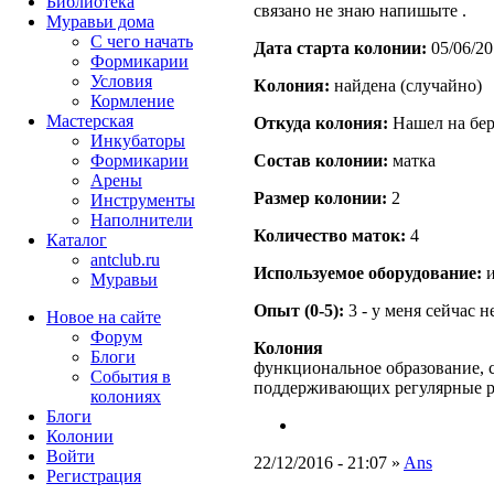
Библиотека
связано не знаю напишыте .
Муравьи дома
С чего начать
Дата старта кoлонии:
05/06/20
Формикарии
Условия
Кoлония:
найдена (случайно)
Кормление
Мастерская
Откуда кoлония:
Нашел на бер
Инкубаторы
Формикарии
Состав кoлонии:
матка
Арены
Размер кoлонии:
2
Инструменты
Наполнители
Количество маток:
4
Каталог
antclub.ru
Используемое оборудование:
и
Муравьи
Опыт (0-5):
3 - у меня сейчас 
Новое на сайте
Форум
Колония
Блоги
функциональное образование, с
События в
поддерживающих регулярные 
колониях
Блоги
Колонии
Войти
22/12/2016 - 21:07 »
Ans
Peгиcтpaция