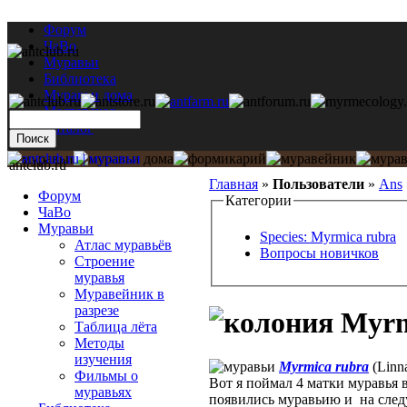
Форум
ЧаВо
Муравьи
Библиотека
Муравьи дома
Мастерская
Каталог
antclub.ru
Главная
»
Пользователи
»
Ans
Форум
Категории
ЧаВо
Муравьи
Species: Myrmica rubra
Атлас муравьёв
Вопросы новичков
Строение
муравья
Муравейник в
разрезе
Myrm
Таблица лёта
Методы
изучения
Myrmica rubra
(Linn
Фильмы о
Вот я поймал 4 матки муравья в
муравьях
появились муравьию и на след