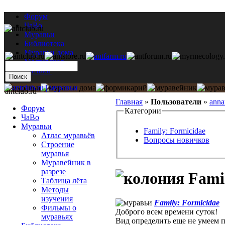
Форум
ЧаВо
Муравьи
Библиотека
Муравьи дома
Мастерская
Каталог
antclub.ru
Главная
»
Пользователи
»
ann
Форум
Категории
ЧаВо
Муравьи
Family: Formicidae
Атлас муравьёв
Вопросы новичков
Строение
муравья
Муравейник в
разрезе
Famil
Таблица лёта
Методы
изучения
Family: Formicidae
Фильмы о
Доброго всем времени суток!
муравьях
Вид определить еще не умеем 