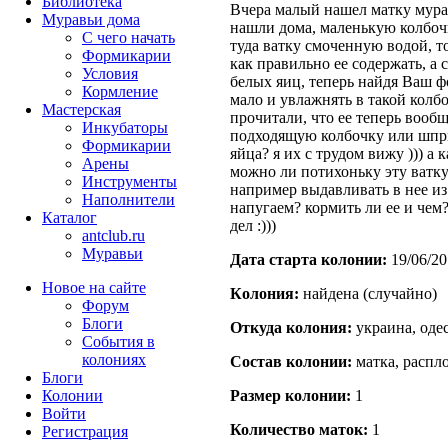
Библиотека
Вчера малый нашел матку муравь
Муравьи дома
нашли дома, маленькую колбочк
С чего начать
туда ватку смоченную водой, то
Формикарии
как правильно ее содержать, а
Условия
белых яиц, теперь найдя Ваш ф
Кормление
мало и увлажнять в такой колбо
Мастерская
прочитали, что ее теперь вообще
Инкубаторы
подходящую колбочку или шпри
Формикарии
яйца? я их с трудом вижу ))) а
Арены
можно ли потихоньку эту ватку
Инструменты
например выдавливать в нее из
Наполнители
напугаем? кормить ли ее и че
Каталог
дел :)))
antclub.ru
Муравьи
Дата старта кoлонии:
19/06/20
Новое на сайте
Кoлония:
найдена (случайно)
Форум
Блоги
Откуда кoлония:
украина, оде
События в
колониях
Состав кoлонии:
матка, распл
Блоги
Колонии
Размер кoлонии:
1
Войти
Количество маток:
1
Peгиcтpaция