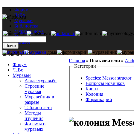
Форум
ЧаВо
Муравьи
Библиотека
Муравьи дома
Мастерская
Каталог
antclub.ru
Главная
»
Пользователи
»
And
Форум
Категории
ЧаВо
Муравьи
Species: Messor structor
Атлас муравьёв
Вопросы новичков
Строение
Касты
муравья
Колония
Муравейник в
Формикарий
разрезе
Таблица лёта
Методы
изучения
Messo
Фильмы о
муравьях