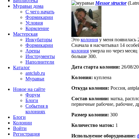
Библиотека
Messor structor
(Latre
Муравьи дома
С чего начать
Формикарии
Условия
Кормление
Мастерская
Инкубаторы
Это
колония
у меня появилась 2
Формикарии
Сначала я насчитывал 14 особей
Арены
колония
умерла но через месяц 
Инструменты
больше 300.
Наполнители
Дата старта кoлонии:
26/08/20
Каталог
antclub.ru
Кoлония:
куплена
Муравьи
Откуда кoлония:
Россия, antpla
Новое на сайте
Форум
Состав кoлонии:
матка, распло
Блоги
первичные рабочие, рабочие, д
События в
колониях
Размер кoлонии:
300
Блоги
Колонии
Количество маток:
1
Войти
Peгиcтpaция
Используемое оборудование: