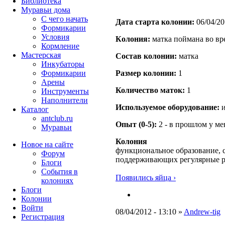
Библиотека
Муравьи дома
С чего начать
Дата старта кoлонии:
06/04/20
Формикарии
Условия
Кoлония:
матка поймана во вр
Кормление
Мастерская
Состав кoлонии:
матка
Инкубаторы
Формикарии
Размер кoлонии:
1
Арены
Количество маток:
1
Инструменты
Наполнители
Используемое оборудование:
и
Каталог
antclub.ru
Опыт (0-5):
2 - в прошлом у м
Муравьи
Колония
Новое на сайте
функциональное образование, с
Форум
поддерживающих регулярные 
Блоги
События в
Появились яйца ›
колониях
Блоги
Колонии
Войти
08/04/2012 - 13:10 »
Andrew-tig
Peгиcтpaция