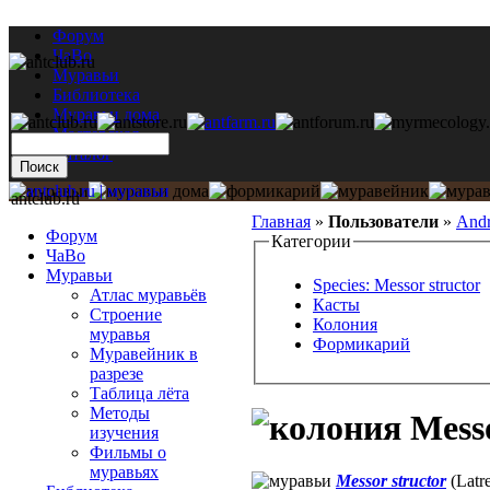
Форум
ЧаВо
Муравьи
Библиотека
Муравьи дома
Мастерская
Каталог
antclub.ru
Главная
»
Пользователи
»
Andr
Форум
Категории
ЧаВо
Муравьи
Species: Messor structor
Атлас муравьёв
Касты
Строение
Колония
муравья
Формикарий
Муравейник в
разрезе
Таблица лёта
Методы
Messo
изучения
Фильмы о
муравьях
Messor structor
(Latre