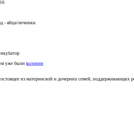
16
од - яйца/личинки
нкубатор
еня уже были
колонии
состоящее из материнской и дочерних семей, поддерживающих 