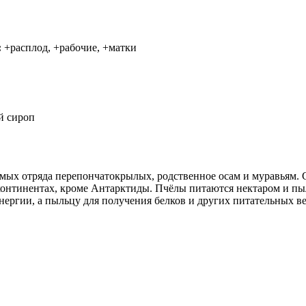
:
+расплод, +рабочие, +матки
й сироп
мых отряда перепончатокрылых, родственное осам и муравьям. С
 континентах, кроме Антарктиды. Пчёлы питаются нектаром и пы
энергии, а пыльцу для получения белков и других питательных в