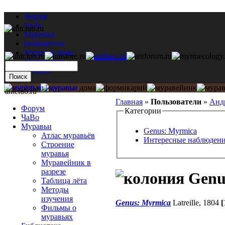
Форум
ЧаВо
Муравьи
Библиотека
Муравьи дома
Мастерская
Каталог
antclub.ru
Главная
»
Пользователи
»
Анд
Форум
Категории
ЧаВо
Муравьи
Genus: Myrmica
Атлас муравьёв
Интересные наблюден
Строение
муравья
Муравейник в
разрезе
Genu
Таблица лёта
Методы
изучения
Genus: Myrmica
Latreille, 1804
Фильмы о
муравьях