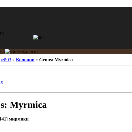
рей03
»
Колонии
»
Genus: Myrmica
ия
s: Myrmica
[141] мирмики