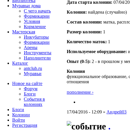
Библиотека
Дата старта кoлонии:
07/04/20
Муравьи дома
С чего начать
Кoлония:
найдена (случайно)
Формикарии
Условия
Состав кoлонии:
матка, распл
Кормление
Мастерская
Размер кoлонии:
1
Инкубаторы
Количество маток:
1
Формикарии
Арены
Используемое оборудование:
и
Инструменты
Наполнители
Опыт (0-5):
2 - в прошлом у м
Каталог
antclub.ru
Колония
Муравьи
функциональное образование, 
отношения
Новое на сайте
Форум
пополнение ›
Блоги
События в
колониях
Блоги
17/04/2016 - 12:09 »
Андрей03
Колонии
Войти
.
Peгиcтpaция