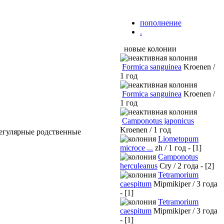
пополнение
.
новые колонии
Formica sanguinea
Kroenen /
1 год
Formica sanguinea
Kroenen /
1 год
Camponotus japonicus
Kroenen / 1 год
регулярные родственные
Liometopum
microce ...
zh / 1 год - [1]
Camponotus
herculeanus
Cry / 2 года - [2]
Tetramorium
caespitum
Mipmikiper / 3 года
- [1]
Tetramorium
caespitum
Mipmikiper / 3 года
- [1]