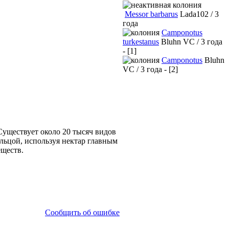
Messor barbarus
Lada102 / 3
года
Camponotus
turkestanus
Bluhn VC / 3 года
- [1]
Camponotus
Bluhn
VC / 3 года - [2]
уществует около 20 тысяч видов
льцой, используя нектар главным
еществ.
Сообщить об ошибке