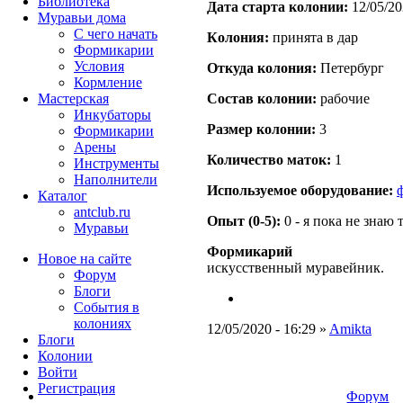
Библиотека
Дата старта кoлонии:
12/05/20
Муравьи дома
С чего начать
Кoлония:
принята в дар
Формикарии
Условия
Откуда кoлония:
Петербург
Кормление
Мастерская
Состав кoлонии:
рабочие
Инкубаторы
Размер кoлонии:
3
Формикарии
Арены
Количество маток:
1
Инструменты
Наполнители
Используемое оборудование:
Каталог
antclub.ru
Опыт (0-5):
0 - я пока не знаю 
Муравьи
Формикарий
Новое на сайте
искусственный муравейник.
Форум
Блоги
События в
колониях
12/05/2020 - 16:29 »
Amikta
Блоги
Колонии
Войти
Peгиcтpaция
Форум