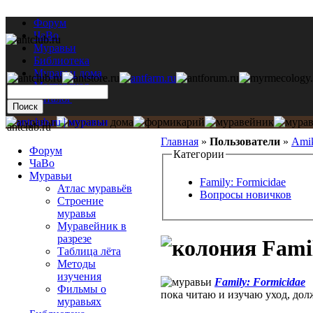
Форум
ЧаВо
Муравьи
Библиотека
Муравьи дома
Мастерская
Каталог
antclub.ru
Главная
»
Пользователи
»
Ami
Форум
Категории
ЧаВо
Муравьи
Family: Formicidae
Атлас муравьёв
Вопросы новичков
Строение
муравья
Муравейник в
разрезе
Famil
Таблица лёта
Методы
изучения
Family: Formicidae
Фильмы о
пока читаю и изучаю уход, дол
муравьях