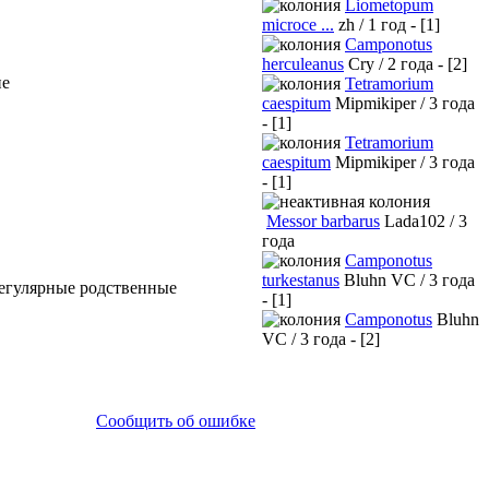
Liometopum
microce ...
zh / 1 год - [1]
Camponotus
herculeanus
Cry / 2 года - [2]
ие
Tetramorium
caespitum
Mipmikiper / 3 года
- [1]
Tetramorium
caespitum
Mipmikiper / 3 года
- [1]
Messor barbarus
Lada102 / 3
года
Camponotus
turkestanus
Bluhn VC / 3 года
регулярные родственные
- [1]
Camponotus
Bluhn
VC / 3 года - [2]
Сообщить об ошибке