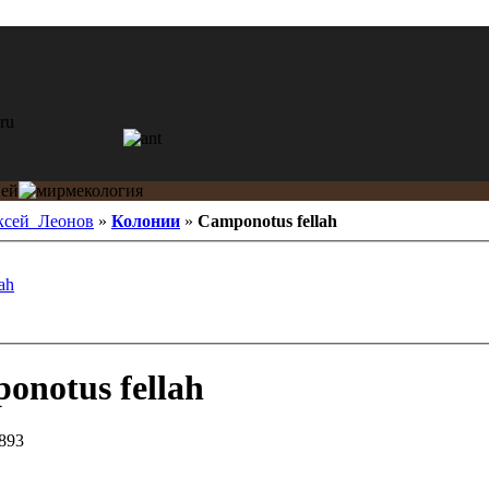
ксей_Леонов
»
Колонии
»
Camponotus fellah
ah
notus fellah
1893