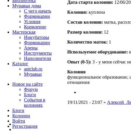
Библиотека
Дата старта кoлонии:
12/06/20
Муравьи дома
С чего начать
Кoлония:
куплена
Формикарии
Условия
Состав кoлонии:
матка, распло
Кормление
Мастерская
Размер кoлонии:
12
Инкубаторы
Количество маток:
1
Формикарии
Арены
Используемое оборудование:
и
Инструменты
Наполнители
Опыт (0-5):
3 - у меня сейчас 
Каталог
antclub.ru
Колония
Муравьи
функциональное образование, 
отношения
Новое на сайте
Форум
Блоги
События в
19/11/2021 - 23:07 »
Алексей_Л
колониях
Блоги
Колонии
Войти
Peгиcтpaция