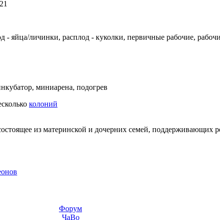
21
д - яйца/личинки, расплод - куколки, первичные рабочие, рабоч
нкубатор, миниарена, подогрев
несколько
колоний
состоящее из материнской и дочерних семей, поддерживающих 
еонов
Форум
ЧаВо