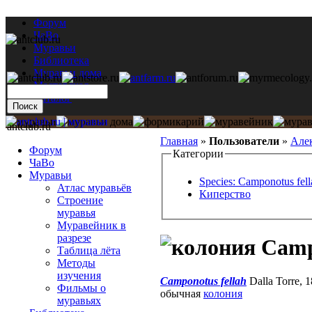
Форум
ЧаВо
Муравьи
Библиотека
Муравьи дома
Мастерская
Каталог
antclub.ru
Главная
»
Пользователи
»
Але
Форум
Категории
ЧаВо
Муравьи
Species: Camponotus fell
Атлас муравьёв
Киперство
Строение
муравья
Муравейник в
разрезе
Campo
Таблица лёта
Методы
изучения
Camponotus fellah
Dalla Torre, 
Фильмы о
обычная
колония
муравьях