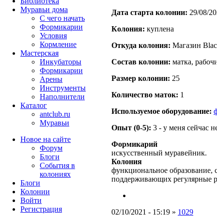
Библиотека
Муравьи дома
Дата старта кoлонии:
29/08/20
С чего начать
Формикарии
Кoлония:
куплена
Условия
Кормление
Откуда кoлония:
Магазин Blac
Мастерская
Инкубаторы
Состав кoлонии:
матка, рабоч
Формикарии
Размер кoлонии:
25
Арены
Инструменты
Количество маток:
1
Наполнители
Каталог
Используемое оборудование:
antclub.ru
Муравьи
Опыт (0-5):
3 - у меня сейчас 
Новое на сайте
Формикарий
Форум
искусственный муравейник.
Блоги
Колония
События в
функциональное образование, с
колониях
поддерживающих регулярные 
Блоги
Колонии
Войти
Peгиcтpaция
02/10/2021 - 15:19 »
1029