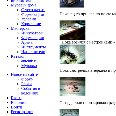
Библиотека
Муравьи дома
С чего начать
Наконец то пришел по почте ми
Формикарии
Условия
Кормление
Мастерская
Инкубаторы
Формикарии
Пока возился с настройками - 
Арены
Инструменты
Наполнители
Каталог
antclub.ru
Муравьи
Пока смотрелась в зеркало и п
Новое на сайте
Форум
Блоги
События в
колониях
Блоги
Колонии
С гордостью попозировала рядо
Войти
Peгиcтpaция