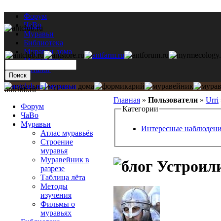
Форум
ЧаВо
Муравьи
Библиотека
Муравьи дома
Мастерская
Каталог
antclub.ru
Главная
»
Пользователи
»
Urri
Форум
Категории
ЧаВо
Муравьи
Интересные наблюден
Атлас муравьёв
Строение
муравья
Муравейник в
Устроили
разрезе
Таблица лёта
Методы
изучения
Фильмы о
муравьях