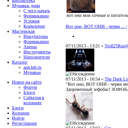
Библиотека
Муравьи дома
С чего начать
вот они мои сочные и питател
Формикарии
Условия
Кормление
Вот они, ВОТ ОНИ - черви ... ›
Мастерская
Инкубаторы
Формикарии
07/11/2013 - 13:21 »
Troll25Rus@
Арены
Инструменты
Наполнители
Каталог
antclub.ru
Муравьи
07/11/2013 - 16:54 »
The Dark Lo
Новое на сайте
"Вот они, ВОТ ОНИ - черви м
Форум
Здоровенный зофобас! ЗОФОБ
Блоги
События в
колониях
Блоги
Колонии
Войти
Peгиcтpaция