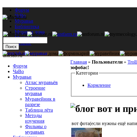
Форум
ЧаВо
Муравьи
Библиотека
Муравьи дома
Мастерская
Каталог
antclub.ru
Главная
»
Пользователи
»
Trol
Форум
зофобас!
ЧаВо
Категории
Муравьи
Атлас муравьёв
Кормление
Строение
муравья
Муравейник в
разрезе
вот и пр
Таблица лёта
Методы
изучения
вот фота(если нужны ещё напи
Фильмы о
муравьях