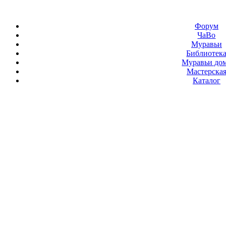
Форум
ЧаВо
Муравьи
Библиотек
Муравьи до
Мастерска
Каталог