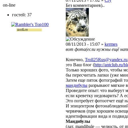
07/11/2013 - 17:02 »
Cry
on-line
Без комментариев)..
гостей: 37
08/11/2013 - 15:07 »
kermes
вот фота(если нужны ещё на
Конечно,
Troll25Rus@yandex.ru
это Ваш блог (
http://antclub.ru/b
Только хороших фото, чтобы мо
бы пересчитать лапки (уже ми
Затем еще пяток фотографий тог
мандибулы
разрывают мягкие в
Проведите опыт: что выберут 
если креветку недоварить? А е
Это потребует фотоотчет ещё н
И эпицентром фотонаблюдений 
червячков (при хорошем освещ
идентификации вида и подвида
Мандибулы
(лат. mandibule — челюсть, от 