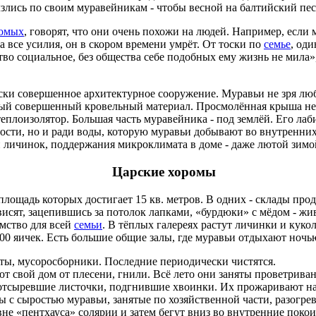
злись по своим муравейникам - чтобы весной на балтийский пес
комых
, говорят, что они очень похожи на людей. Например, если 
а все усилия, он в скором времени умрёт. От тоски по
семье
, оди
во социальное, без общества себе подобных ему жизнь не мила»,
ски совершенное архитектурное сооружение. Муравьи не зря лю
мый совершенный кровельный материал. Просмолённая крыша не 
плоизолятор. Большая часть муравейника - под землёй. Его лаб
ности, но и ради воды, которую муравьи добывают во внутренних
 личинок, поддержания микроклимата в доме - даже лютой зимо
Царские хоромы
площадь которых достигает 15 кв. метров. В одних - склады прод
 висят, зацепившись за потолок лапками, «бурдюки» с мёдом - ж
мство для всей
семьи
. В тёплых галереях растут личинки и куко
00 яичек. Есть большие общие залы, где муравьи отдыхают ночь
еты, мусоросборники. Последние периодически чистятся.
т свой дом от плесени, гнили. Всё лето они заняты проветрив
 отсыревшие листочки, подгнившие хвоинки. Их прожаривают н
ы с сыростью муравьи, занятые по хозяйственной части, разогре
не «пентхауса» солярии и затем бегут вниз во внутренние покои