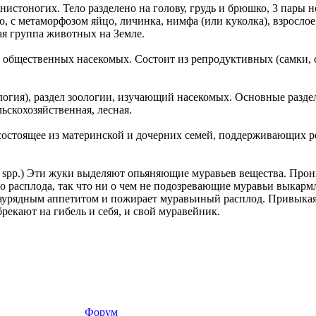
нистоногих. Тело разделено на голову, грудь и брюшко, 3 пары 
о, с метаморфозом яйцо, личинка, нимфа (или куколка), взрослое
ая группа животных на Земле.
 общественных насекомых. Состоит из репродуктивных (самки,
...логия), раздел зоологии, изучающий насекомых. Основные разд
ьскохозяйственная, лесная.
состоящее из материнской и дочерних семей, поддерживающих 
spp.) Эти жуки выделяют опьяняющие муравьев вещества. Прон
го расплода, так что ни о чем не подозревающие муравьи выкар
заурядным аппетитом и пожирает муравьиный расплод. Привыка
рекают на гибель и себя, и свой муравейник.
Форум