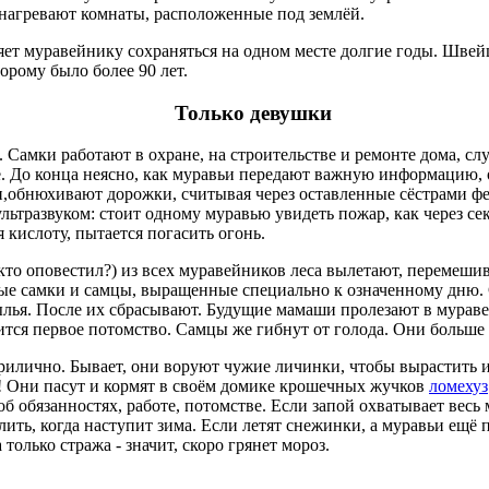
нагревают комнаты, расположенные под землёй.
яет муравейнику сохраняться на одном месте долгие годы. Шве
орому было более 90 лет.
Только девушки
 Самки работают в охране, на строительстве и ремонте дома, слу
. До конца неясно, как муравьи передают важную информацию,
,обнюхивают дорожки, считывая через оставленные сёстрами ф
ультразвуком: стоит одному муравью увидеть пожар, как через с
кислоту, пытается погасить огонь.
 (кто оповестил?) из всех муравейников леса вылетают, перемеши
ые самки и самцы, выращенные специально к означенному дню.
ылья. После их сбрасывают. Будущие мамаши пролезают в мураве
вится первое потомство. Самцы же гибнут от голода. Они больше
прилично. Бывает, они воруют чужие личинки, чтобы вырастить 
у! Они пасут и кормят в своём домике крошечных жучков
ломехуз
об обязанностях, работе, потомстве. Если запой охватывает весь
ть, когда наступит зима. Если летят снежинки, а муравьи ещё по
олько стража - значит, скоро грянет мороз.