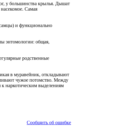
ног, у большинства крылья. Дышат
 насекомое. Самая
 самцы) и функционально
елы энтомологии: общая,
регулярные родственные
икая в муравейник, откладывают
мливают чужое потомство. Между
я к наркотическим выделениям
Сообщить об ошибке