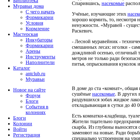
Библиотека
Спарившись,
насекомые
распол
Муравьи дома
С чего начать
Учёные, изучающие этих
насе
Формикарии
хорошо кормить, то, несмотря н
Условия
ненужности. «Муравей - сущест
Кормление
Раскевич.
Мастерская
Инкубаторы
- Лесной муравейник - техниче
Формикарии
смешанных лесах: иголки - са
Арены
дождливой осенью, отличный те
Инструменты
метров не только ради безопас
Наполнители
питья, опрыскивания куколок и
Каталог
antclub.ru
Муравьи
В доме до ста «комнат», общая 
Новое на сайте
сушёные
насекомые
. В других
Форум
раздувшихся зобах жидкое лако
Блоги
откладывающая в сутки до 40 0
События в
колониях
Есть комнатки-кладбища, туал
Блоги
Жители тщательно предохраняю
Колонии
скарба. Из глубины выносятся
Войти
заменяют на новые. Ради борьб
Peгиcтpaция
специально устроенном на уров