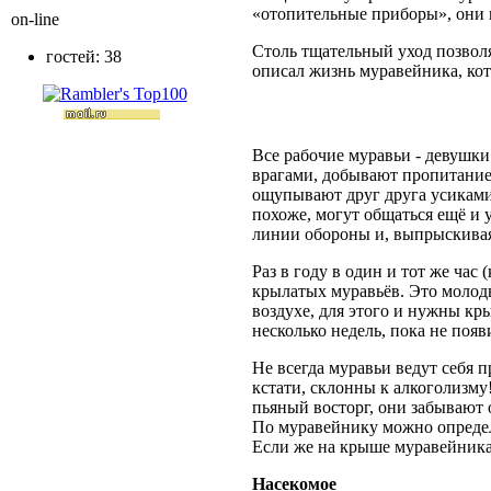
«отопительные приборы», они 
on-line
Столь тщательный уход позвол
гостей: 38
описал жизнь муравейника, кот
Все рабочие муравьи - девушки.
врагами, добывают пропитание
ощупывают друг друга усиками
похоже, могут общаться ещё и 
линии обороны и, выпрыскивая 
Раз в году в один и тот же час
крылатых муравьёв. Это молод
воздухе, для этого и нужны кр
несколько недель, пока не поя
Не всегда муравьи ведут себя 
кстати, склонны к алкоголизм
пьяный восторг, они забывают 
По муравейнику можно определи
Если же на крыше муравейника т
Насекомое