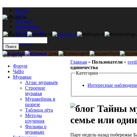
Форум
ЧаВо
Муравьи
Библиотека
Муравьи дома
Мастерская
Каталог
antclub.ru
Главная
»
Пользователи
»
sveti
Форум
одиночества
ЧаВо
Категории
Муравьи
Атлас муравьёв
Интересные наблюден
Строение
муравья
Муравейник в
разрезе
Тайны му
Таблица лёта
Методы
семье или оди
изучения
Фильмы о
муравьях
Пару недель назад побережье Б