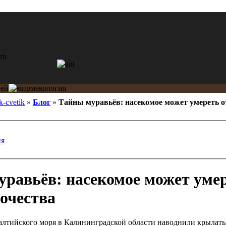
k-cvetik
»
Блог
»
Тайны муравьёв: насекомое может умереть от
ия
равьёв: насекомое может умер
ночества
алтийского моря в Калининградской области наводнили крылаты