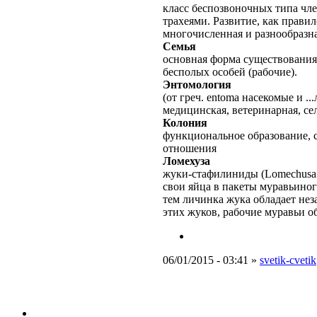
класс беспозвоночных типа чле
трахеями. Развитие, как правил
многочисленная и разнообразн
Семья
основная форма существования
бесполых особей (рабочие).
Энтомология
(от греч. entoma насекомые и 
медицинская, ветеринарная, сел
Колония
функциональное образование, 
отношения
Ломехуза
жуки-стафилиниды (Lomechusa 
свои яйца в пакеты муравьино
тем личинка жука обладает не
этих жуков, рабочие муравьи об
06/01/2015 - 03:41 »
svetik-cvetik