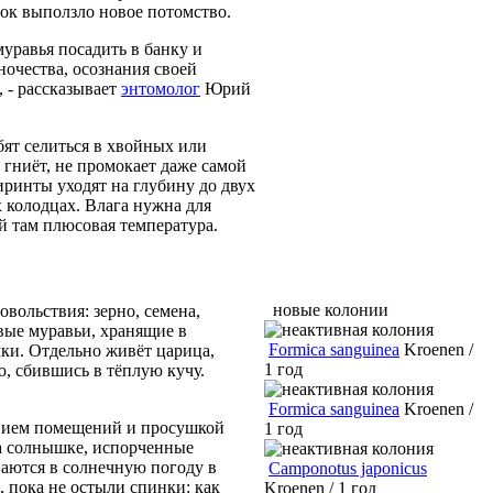
ок выползло новое потомство.
муравья посадить в банку и
ночества, осознания своей
 - рассказывает
энтомолог
Юрий
бят селиться в хвойных или
гниёт, не промокает даже самой
иринты уходят на глубину до двух
 колодцах. Влага нужна для
й там плюсовая температура.
новые колонии
овольствия: зерно, семена,
ивые муравьи, хранящие в
Formica sanguinea
Kroenen /
лки. Отдельно живёт царица,
1 год
ю, сбившись в тёплую кучу.
Formica sanguinea
Kroenen /
анием помещений и просушкой
1 год
а солнышке, испорченные
ваются в солнечную погоду в
Camponotus japonicus
, пока не остыли спинки: как
Kroenen / 1 год