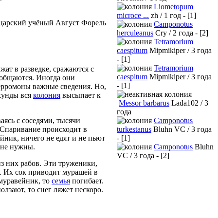
Liometopum
microce ...
zh / 1 год - [1]
йцарский учёный Август Форель
Camponotus
herculeanus
Cry / 2 года - [2]
Tetramorium
caespitum
Mipmikiper / 3 года
- [1]
Tetramorium
жат в разведке, сражаются с
caespitum
Mipmikiper / 3 года
 общаются. Иногда они
- [1]
ерромоны важные сведения. Но,
екунды вся
колония
высыпает к
Messor barbarus
Lada102 / 3
года
Camponotus
ваясь с соседями, тысячи
turkestanus
Bluhn VC / 3 года
 Спаривание происходит в
- [1]
йник, ничего не едят и не пьют
Camponotus
Bluhn
 не нужны.
VC / 3 года - [2]
из них рабов. Эти труженики,
. Их сок приводит мурашей в
 муравейник, то
семья
погибает.
лзают, то снег ляжет нескоро.