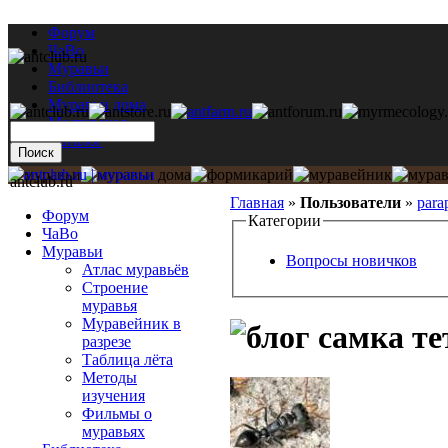
Форум
ЧаВо
Муравьи
Библиотека
Муравьи дома
Мастерская
Каталог
antclub.ru
Главная
»
Пользователи
»
para
Форум
Категории
ЧаВо
Муравьи
Вопросы новичков
Атлас муравьёв
Строение
муравья
Муравейник в
самка те
разрезе
Таблица лёта
Методы
изучения
Фильмы о
муравьях