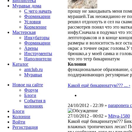
Библиотека
Муравьи дома
С чего начать
прошу не закидывать меня пом
Формикарии
мурашей.Так неожиданно ее по
Условия
решил отдохнуть и сел на скам
Кормление
рассмотрев понял что это мат
Мастерская
инфу.Сначала я подумал что эт
Инкубаторы
лептотораксов и в конце концо
Формикарии
размеры и волоситость все ост
Арены
окрас а точнее окрас головы.У
Инструменты
брюшко,а у моей самка и голова
Наполнители
что это тетр бикаринатум
Каталог
Колония
antclub.ru
функциональное образование, с
Муравьи
поддерживающих регулярные 
Новое на сайте
Какой ещё бикаринатум??? ... ›
Форум
Блоги
События в
24/10/2012 - 22:39 »
paraponera c
колониях
Блоги
27/10/2012 - 00:02 »
Mitya-1580
Колонии
Какой ещё бикаринатум??? Бика
Войти
влажных тропических лесах! По
Peгиcтpaция
мы сообразим, кого вы там пой