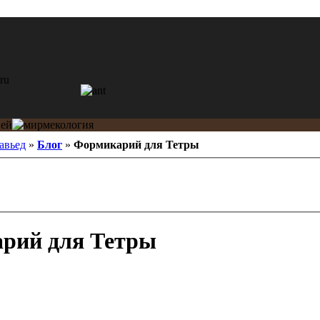
авьед
»
Блог
»
Формикарий для Тетры
рий для Тетры