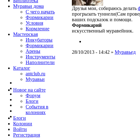
Библиотека
Муравьи дома
Друзья мои, собираюсь делать
С чего начать
прогрызать туннели(Сам провер
Формикарии
ваших подсказок и помощи.
Условия
Формикарий
Кормление
искусственный муравейник.
Мастерская
Инкубаторы
Формикарии
Арены
28/10/2013 - 14:42 »
Муравьед
Инструменты
Наполнители
Каталог
antclub.ru
Муравьи
Новое на сайте
Форум
Блоги
События в
колониях
Блоги
Колонии
Войти
Peгиcтpaция