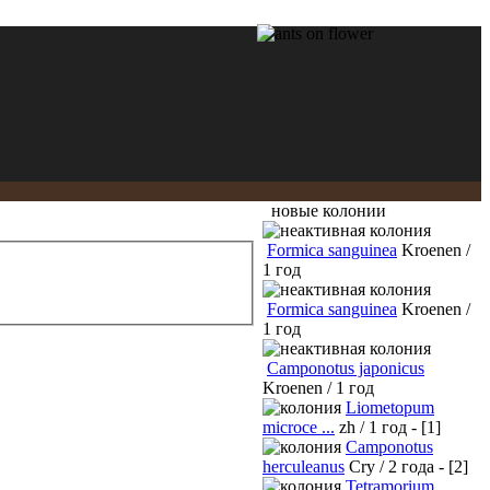
новые колонии
Formica sanguinea
Kroenen /
1 год
Formica sanguinea
Kroenen /
1 год
Camponotus japonicus
Kroenen / 1 год
Liometopum
microce ...
zh / 1 год - [1]
Camponotus
herculeanus
Cry / 2 года - [2]
Tetramorium