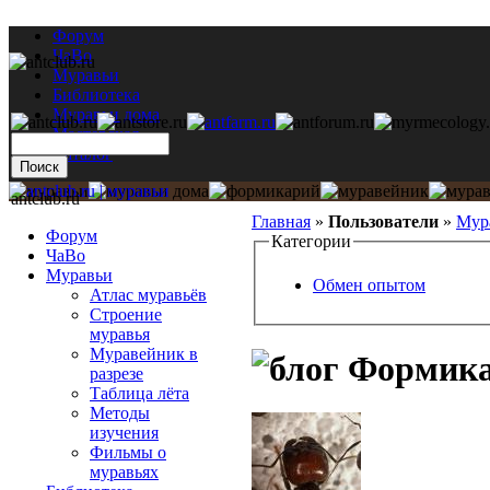
Форум
ЧаВо
Муравьи
Библиотека
Муравьи дома
Мастерская
Каталог
antclub.ru
Главная
»
Пользователи
»
Мур
Форум
Категории
ЧаВо
Муравьи
Обмен опытом
Атлас муравьёв
Строение
муравья
Муравейник в
Формика
разрезе
Таблица лёта
Методы
изучения
Фильмы о
муравьях