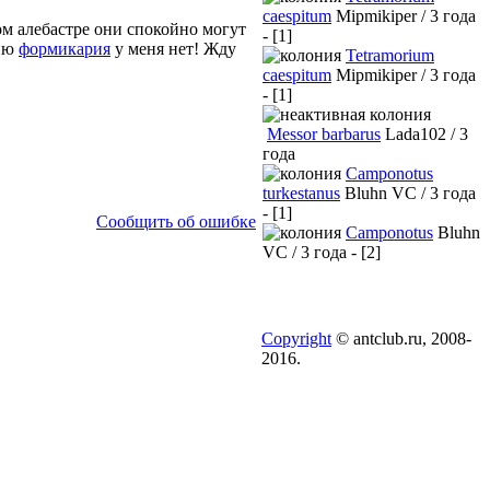
caespitum
Mipmikiper / 3 года
ом алебастре они спокойно могут
- [1]
нию
формикария
у меня нет! Жду
Tetramorium
caespitum
Mipmikiper / 3 года
- [1]
Messor barbarus
Lada102 / 3
года
Camponotus
turkestanus
Bluhn VC / 3 года
- [1]
Сообщить об ошибке
Camponotus
Bluhn
VC / 3 года - [2]
Copyright
© antclub.ru, 2008-
2016.