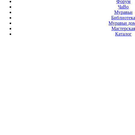
Форум
ЧаВо
Муравьи
Библиотек
Муравьи до
Мастерска
Каталог