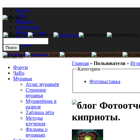
Форум
ЧаВо
Муравьи
Библиотека
Муравьи дома
Мастерская
Каталог
antclub.ru
Главная
»
Пользователи
»
Иго
Форум
Категории
ЧаВо
Муравьи
Фотовыставка
Атлас муравьёв
Строение
муравья
Муравейник в
Фотоотче
разрезе
Таблица лёта
киприоты.
Методы
изучения
Фильмы о
муравьях