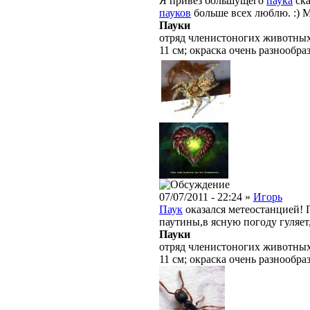
Я привез большущего
паука
ска
пауков
больше всех люблю. :) Му
Пауки
отряд членистоногих животных 
11 см; окраска очень разнообраз
07/07/2011 - 22:24 »
Игорь
Паук
оказался метеостанцией! 
паутины,в ясную погоду гуляет
Пауки
отряд членистоногих животных 
11 см; окраска очень разнообраз