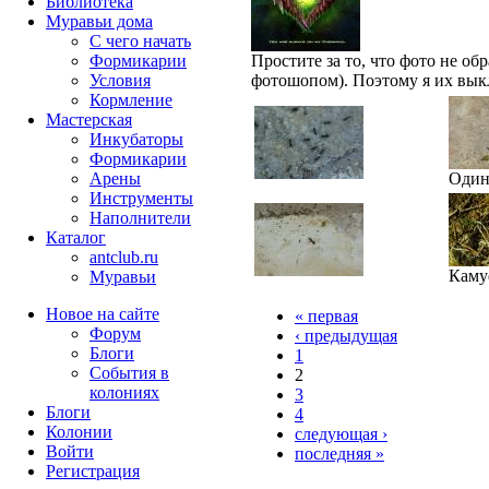
Библиотека
Муравьи дома
С чего начать
Формикарии
Простите за то, что фото не об
Условия
фотошопом). Поэтому я их вы
Кормление
Мастерская
Инкубаторы
Формикарии
Арены
Один
Инструменты
Наполнители
Каталог
antclub.ru
Каму
Муравьи
Новое на сайте
« первая
Форум
‹ предыдущая
Блоги
1
События в
2
колониях
3
Блоги
4
Колонии
следующая ›
Войти
последняя »
Peгиcтpaция