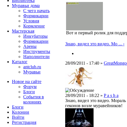
Библиотека
Муравьи дома
С чего начать
Формикарии
Условия
Кормление
Мастерская
Вот и первый ролик для подд
Инкубаторы
Формикарии
Знаю, видел это видео. Мо ... ›
Арены
Инструменты
Наполнители
Каталог
28/09/2011 - 17:40 »
GreatMongo
antclub.ru
Муравьи
Новое на сайте
Форум
Блоги
28/09/2011 - 18:22 »
P a s h a
События в
Знаю, видел это видео. Мораль 
колониях
геконов возле муравейников!
Блоги
Колонии
Войти
Peгиcтpaция