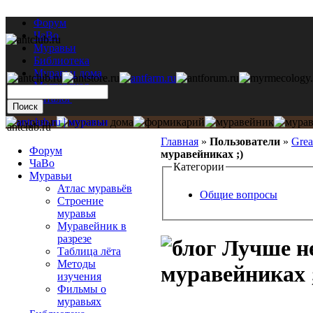
Форум
ЧаВо
Муравьи
Библиотека
Муравьи дома
Мастерская
Каталог
antclub.ru
Главная
»
Пользователи
»
Gre
Форум
муравейниках ;)
ЧаВо
Категории
Муравьи
Атлас муравьёв
Общие вопросы
Строение
муравья
Муравейник в
разрезе
Лучше не
Таблица лёта
Методы
муравейниках 
изучения
Фильмы о
муравьях