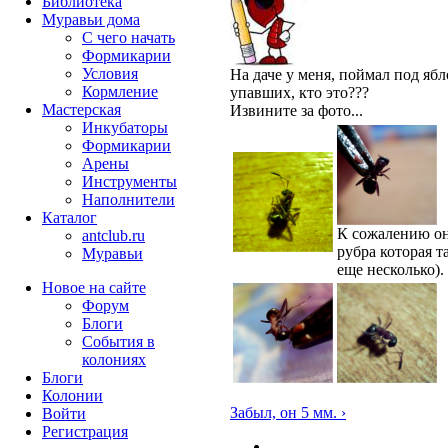
Библиотека
Муравьи дома
С чего начать
Формикарии
Условия
На даче у меня, поймал под яб
Кормление
упавших, кто это???
Мастерская
Извините за фото...
Инкубаторы
Формикарии
Арены
Инструменты
Наполнители
Каталог
К сожалению он
antclub.ru
рубра которая т
Муравьи
еще несколько).
Новое на сайте
Форум
Блоги
События в
колониях
Блоги
Колонии
Забыл, он 5 мм. ›
Войти
Peгиcтpaция