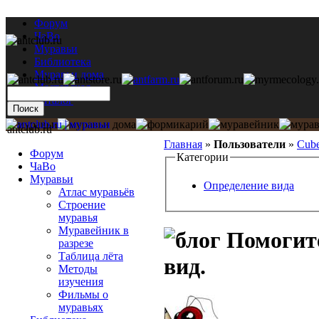
Форум
ЧаВо
Муравьи
Библиотека
Муравьи дома
Мастерская
Каталог
antclub.ru
Главная
»
Пользователи
»
Cub
Форум
Категории
ЧаВо
Муравьи
Определение вида
Атлас муравьёв
Строение
муравья
Муравейник в
Помогите
разрезе
Таблица лёта
вид.
Методы
изучения
Фильмы о
муравьях