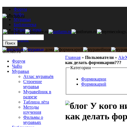
Форум
ЧаВо
Муравьи
Библиотека
Муравьи дома
Мастерская
Каталог
antclub.ru
Главная
»
Пользователи
»
Ale
Форум
как делать формикарии???
ЧаВо
Категории
Муравьи
Атлас муравьёв
Формикарии
Строение
Формикарий
муравья
Муравейник в
разрезе
Таблица лёта
У кого ни
Методы
изучения
как делать фо
Фильмы о
муравьях