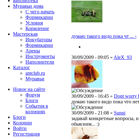
Библиотека
Муравьи дома
С чего начать
Формикарии
Условия
Кормление
Мастерская
думаю такого видо пока чт ... ›
Инкубаторы
Формикарии
Арены
Инструменты
30/09/2009 - 09:05 »
AleX_93
Наполнители
Каталог
antclub.ru
Муравьи
Новое на сайте
Форум
30/09/2009 - 16:45 »
Dont worry 
Блоги
думаю такого видо пока что нету
События в
колониях
30/09/2009 - 21:08 »
Sunni
Блоги
задавай конкретные вопросы, и
Колонии
обьясним... :)
Войти
Peгиcтpaция