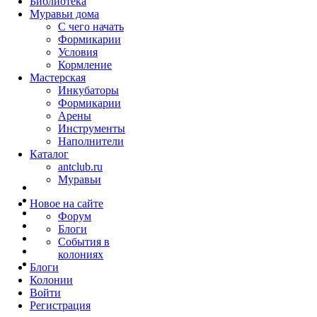
Библиотека
Муравьи дома
С чего начать
Формикарии
Условия
Кормление
Мастерская
Инкубаторы
Формикарии
Арены
Инструменты
Наполнители
Каталог
antclub.ru
Муравьи
Новое на сайте
Форум
Блоги
События в
колониях
Блоги
Колонии
Войти
Peгиcтpaция