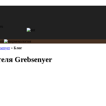
senyer
»
Блог
теля Grebsenyer