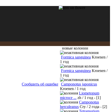
новые колонии
Formica sanguinea
Kroenen /
1 год
Formica sanguinea
Kroenen /
1 год
Сообщить об ошибке
Camponotus japonicus
Kroenen / 1 год
Liometopum
microce ...
zh / 1 год - [1]
Camponotus
herculeanus
Cry / 2 года - [2]
Tetramorium