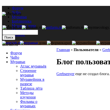
Форум
ЧаВо
Муравьи
Библиотека
Муравьи дома
Мастерская
Каталог
antclub.ru
Главная
»
Пользователи
»
Greb
Форум
ЧаВо
Блог пользова
Муравьи
Атлас муравьёв
Строение
Grebsenyer
еще не создал блога.
муравья
Муравейник в
разрезе
Таблица лёта
Методы
изучения
Фильмы о
муравьях