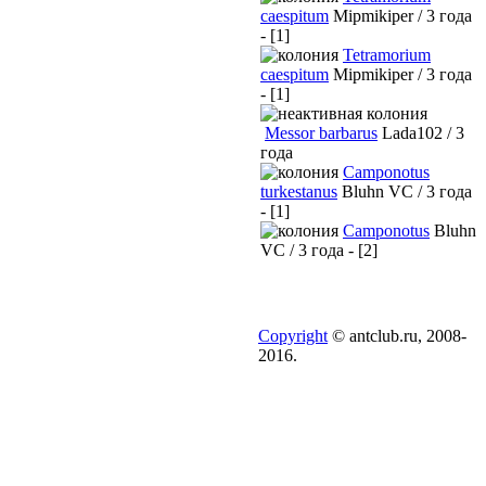
caespitum
Mipmikiper / 3 года
- [1]
Tetramorium
caespitum
Mipmikiper / 3 года
- [1]
Messor barbarus
Lada102 / 3
года
Camponotus
turkestanus
Bluhn VC / 3 года
- [1]
Camponotus
Bluhn
VC / 3 года - [2]
Copyright
© antclub.ru, 2008-
2016.