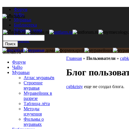
Форум
ЧаВо
Муравьи
Библиотека
Муравьи дома
Мастерская
Каталог
antclub.ru
Главная
»
Пользователи
»
cgbk
Форум
ЧаВо
Блог пользоват
Муравьи
Атлас муравьёв
Строение
cgbkristy
еще не создал блога.
муравья
Муравейник в
разрезе
Таблица лёта
Методы
изучения
Фильмы о
муравьях