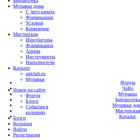
Библиотека
Муравьи дома
С чего начать
Формикарии
Условия
Кормление
Мастерская
Инкубаторы
Формикарии
Арены
Инструменты
Наполнители
Каталог
antclub.ru
Муравьи
Форум
ЧаВо
Новое на сайте
Муравьи
Форум
Библиотек
Блоги
Муравьи до
События в
Мастерска
колониях
Каталог
Блоги
Колонии
Войти
Peгиcтpaция