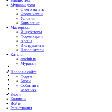
Библиотека
Муравьи дома
С чего начать
Формикарии
Условия
Кормление
Мастерская
Инкубаторы
Формикарии
Арены
Инструменты
Наполнители
Каталог
antclub.ru
Муравьи
Новое на сайте
Форум
Блоги
События в
колониях
Блоги
Колонии
Войти
Peгиcтpaция