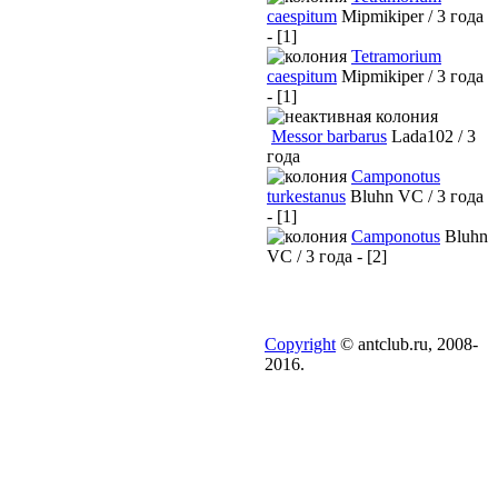
caespitum
Mipmikiper / 3 года
- [1]
Tetramorium
caespitum
Mipmikiper / 3 года
- [1]
Messor barbarus
Lada102 / 3
года
Camponotus
turkestanus
Bluhn VC / 3 года
- [1]
Camponotus
Bluhn
VC / 3 года - [2]
Copyright
© antclub.ru, 2008-
2016.