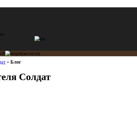
дат
»
Блог
теля Солдат