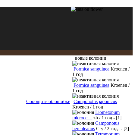
новые колонии
Formica sanguinea
Kroenen /
1 год
Formica sanguinea
Kroenen /
1 год
Сообщить об ошибке
Camponotus japonicus
Kroenen / 1 год
Liometopum
microce ...
zh / 1 год - [1]
Camponotus
herculeanus
Cry / 2 года - [2]
Tetramorium