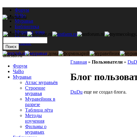
Форум
ЧаВо
Муравьи
Библиотека
Муравьи дома
Мастерская
Каталог
antclub.ru
Главная
»
Пользователи
»
DuD
Форум
ЧаВо
Блог пользова
Муравьи
Атлас муравьёв
Строение
DuDu
еще не создал блога.
муравья
Муравейник в
разрезе
Таблица лёта
Методы
изучения
Фильмы о
муравьях