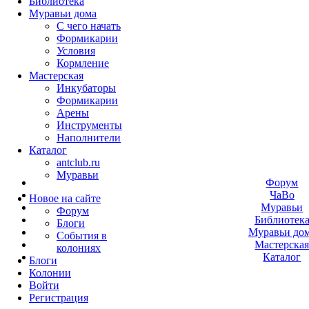
Библиотека
Муравьи дома
С чего начать
Формикарии
Условия
Кормление
Мастерская
Инкубаторы
Формикарии
Арены
Инструменты
Наполнители
Каталог
antclub.ru
Муравьи
Форум
ЧаВо
Новое на сайте
Муравьи
Форум
Библиотек
Блоги
Муравьи до
События в
Мастерска
колониях
Каталог
Блоги
Колонии
Войти
Peгиcтpaция