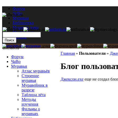
Форум
ЧаВо
Муравьи
Библиотека
Муравьи дома
Мастерская
Каталог
antclub.ru
Главная
»
Пользователи
»
Дже
Форум
ЧаВо
Блог пользова
Муравьи
Атлас муравьёв
Строение
Джексон.exe
еще не создал блог
муравья
Муравейник в
разрезе
Таблица лёта
Методы
изучения
Фильмы о
муравьях