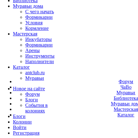
Библиотека
Муравьи дома
С чего начать
Формикарии
Условия
Кормление
Мастерская
Инкубаторы
Формикарии
Арены
Инструменты
Наполнители
Каталог
antclub.ru
Муравьи
Форум
ЧаВо
Новое на сайте
Муравьи
Форум
Библиотек
Блоги
Муравьи до
События в
Мастерска
колониях
Каталог
Блоги
Колонии
Войти
Peгиcтpaция