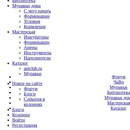
Библиотека
Муравьи дома
С чего начать
Формикарии
Условия
Кормление
Мастерская
Инкубаторы
Формикарии
Арены
Инструменты
Наполнители
Каталог
antclub.ru
Муравьи
Форум
ЧаВо
Новое на сайте
Муравьи
Форум
Библиотек
Блоги
Муравьи до
События в
Мастерска
колониях
Каталог
Блоги
Колонии
Войти
Peгиcтpaция