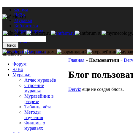
Форум
ЧаВо
Муравьи
Библиотека
Муравьи дома
Мастерская
Каталог
antclub.ru
Главная
»
Пользователи
»
Derv
Форум
ЧаВо
Блог пользоват
Муравьи
Атлас муравьёв
Строение
Derviz
еще не создал блога.
муравья
Муравейник в
разрезе
Таблица лёта
Методы
изучения
Фильмы о
муравьях