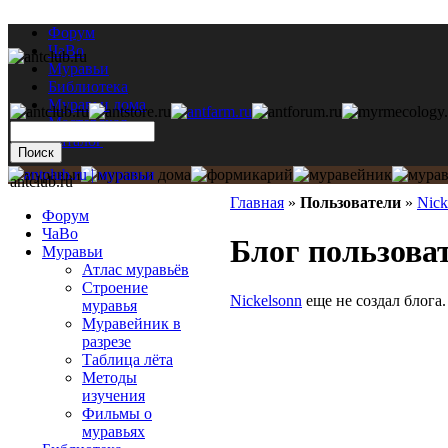
Форум
ЧаВо
Муравьи
Библиотека
Муравьи дома
Мастерская
Каталог
antclub.ru
Главная
»
Пользователи
»
Nick
Форум
ЧаВо
Блог пользоват
Муравьи
Атлас муравьёв
Строение
Nickelsonn
еще не создал блога.
муравья
Муравейник в
разрезе
Таблица лёта
Методы
изучения
Фильмы о
муравьях