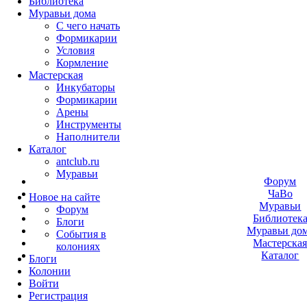
Библиотека
Муравьи дома
С чего начать
Формикарии
Условия
Кормление
Мастерская
Инкубаторы
Формикарии
Арены
Инструменты
Наполнители
Каталог
antclub.ru
Муравьи
Форум
ЧаВо
Новое на сайте
Муравьи
Форум
Библиотек
Блоги
Муравьи до
События в
Мастерска
колониях
Каталог
Блоги
Колонии
Войти
Peгиcтpaция