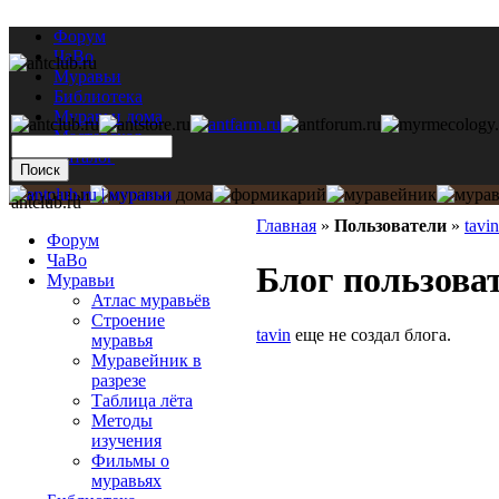
Форум
ЧаВо
Муравьи
Библиотека
Муравьи дома
Мастерская
Каталог
antclub.ru
Главная
»
Пользователи
»
tavin
Форум
ЧаВо
Блог пользоват
Муравьи
Атлас муравьёв
Строение
tavin
еще не создал блога.
муравья
Муравейник в
разрезе
Таблица лёта
Методы
изучения
Фильмы о
муравьях