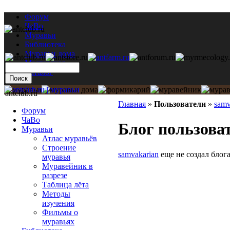
Форум
ЧаВо
Муравьи
Библиотека
Муравьи дома
Мастерская
Каталог
antclub.ru
Главная
»
Пользователи
»
samv
Форум
ЧаВо
Блог пользова
Муравьи
Атлас муравьёв
Строение
samvakarian
еще не создал блога
муравья
Муравейник в
разрезе
Таблица лёта
Методы
изучения
Фильмы о
муравьях