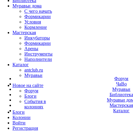
Библиотека
Муравьи дома
С чего начать
Формикарии
Условия
Кормление
Мастерская
Инкубаторы
Формикарии
Арены
Инструменты
Наполнители
Каталог
antclub.ru
Муравьи
Форум
ЧаВо
Новое на сайте
Муравьи
Форум
Библиотек
Блоги
Муравьи до
События в
Мастерска
колониях
Каталог
Блоги
Колонии
Войти
Peгиcтpaция