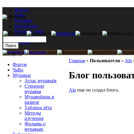
Форум
ЧаВо
Муравьи
Библиотека
Муравьи дома
Мастерская
Каталог
antclub.ru
Главная
»
Пользователи
»
Ain
Форум
ЧаВо
Блог пользова
Муравьи
Атлас муравьёв
Строение
Ain
еще не создал блога.
муравья
Муравейник в
разрезе
Таблица лёта
Методы
изучения
Фильмы о
муравьях