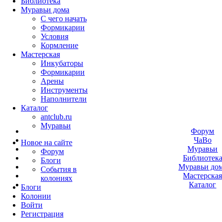
Библиотека
Муравьи дома
С чего начать
Формикарии
Условия
Кормление
Мастерская
Инкубаторы
Формикарии
Арены
Инструменты
Наполнители
Каталог
antclub.ru
Муравьи
Форум
ЧаВо
Новое на сайте
Муравьи
Форум
Библиотек
Блоги
Муравьи до
События в
Мастерска
колониях
Каталог
Блоги
Колонии
Войти
Peгиcтpaция