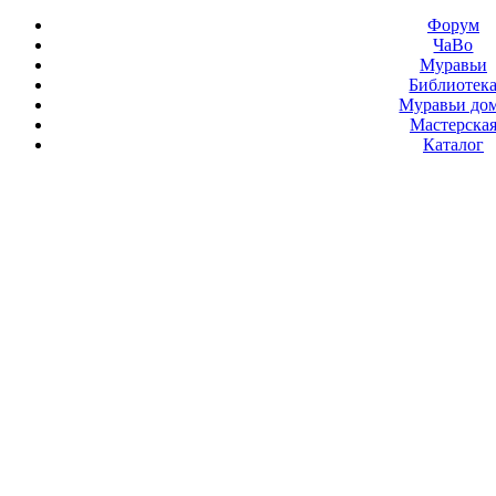
Форум
ЧаВо
Муравьи
Библиотек
Муравьи до
Мастерска
Каталог