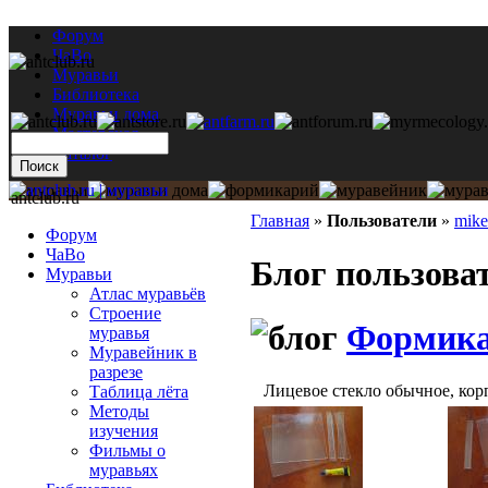
Форум
ЧаВо
Муравьи
Библиотека
Муравьи дома
Мастерская
Каталог
antclub.ru
Главная
»
Пользователи
»
mik
Форум
ЧаВо
Блог пользова
Муравьи
Атлас муравьёв
Строение
Формика
муравья
Муравейник в
разрезе
Лицевое стекло обычное, корпу
Таблица лёта
Методы
изучения
Фильмы о
муравьях