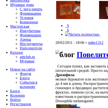
Библиотека
Муравьи дома
С чего начать
Формикарии
Условия
Кормление
_9
Мастерская
_6
Инкубаторы
Формикарии
Арены
28/02/2011 - 18:06 »
mike1312
Инструменты
Наполнители
Повелит
Каталог
antclub.ru
Муравьи
Сегодня понял, как заставить 
Новое на сайте
питательной средой. Просто над
Форум
Дрозофила
Блоги
мелкое буроватое или желтовато
События в
до 4 мм в длину. Распростране
колониях
гниющих и бродящих раститель
Блоги
фруктах, пивном сусле, на выт
Колонии
известным и распространенным
Войти
Drosophila melanogaster.
Peгиcтpaция