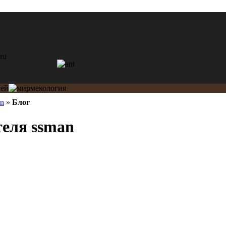
an
»
Блог
теля ssman