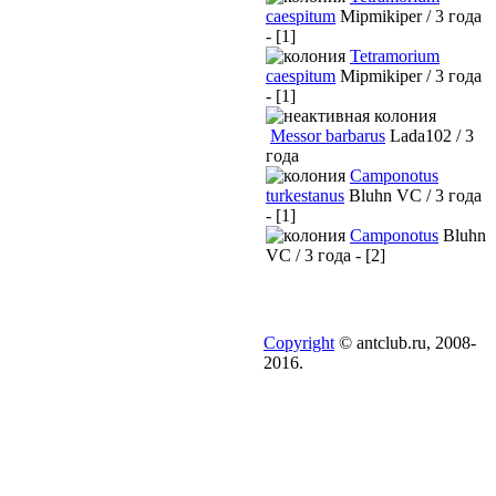
caespitum
Mipmikiper / 3 года
- [1]
Tetramorium
caespitum
Mipmikiper / 3 года
- [1]
Messor barbarus
Lada102 / 3
года
Camponotus
turkestanus
Bluhn VC / 3 года
- [1]
Camponotus
Bluhn
VC / 3 года - [2]
Copyright
© antclub.ru, 2008-
2016.