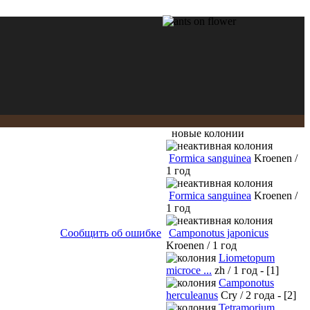
новые колонии
Formica sanguinea
Kroenen /
1 год
Formica sanguinea
Kroenen /
1 год
Сообщить об ошибке
Camponotus japonicus
Kroenen / 1 год
Liometopum
microce ...
zh / 1 год - [1]
Camponotus
herculeanus
Cry / 2 года - [2]
Tetramorium