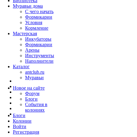
Библиотека
Муравьи дома
С чего начать
Формикарии
Условия
Кормление
Мастерская
Инкубаторы
Формикарии
Арены
Инструменты
Наполнители
Каталог
antclub.ru
Муравьи
Новое на сайте
Форум
Блоги
События в
колониях
Блоги
Колонии
Войти
Peгиcтpaция