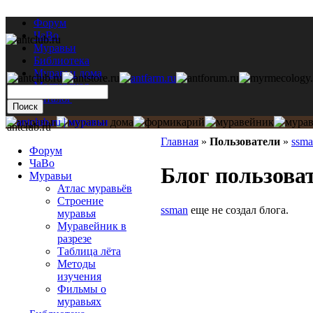
Форум
ЧаВо
Муравьи
Библиотека
Муравьи дома
Мастерская
Каталог
antclub.ru
Главная
»
Пользователи
»
ssm
Форум
ЧаВо
Блог пользова
Муравьи
Атлас муравьёв
Строение
ssman
еще не создал блога.
муравья
Муравейник в
разрезе
Таблица лёта
Методы
изучения
Фильмы о
муравьях