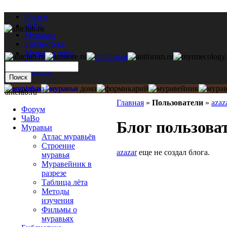
Форум
ЧаВо
Муравьи
Библиотека
Муравьи дома
Мастерская
Каталог
antclub.ru
Главная
»
Пользователи
»
azaz
Форум
ЧаВо
Блог пользоват
Муравьи
Атлас муравьёв
Строение
azazar
еще не создал блога.
муравья
Муравейник в
разрезе
Таблица лёта
Методы
изучения
Фильмы о
муравьях