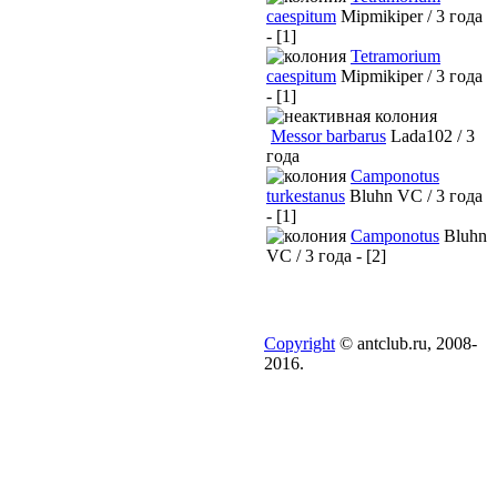
caespitum
Mipmikiper / 3 года
- [1]
Tetramorium
caespitum
Mipmikiper / 3 года
- [1]
Messor barbarus
Lada102 / 3
года
Camponotus
turkestanus
Bluhn VC / 3 года
- [1]
Camponotus
Bluhn
VC / 3 года - [2]
Copyright
© antclub.ru, 2008-
2016.