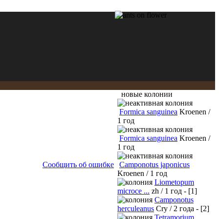
новые колонии
Formica sanguinea
Kroenen /
1 год
Formica sanguinea
Kroenen /
1 год
Сообщить об ошибке
Camponotus japonicus
Kroenen / 1 год
Liometopum
microce ...
zh / 1 год - [1]
Camponotus
herculeanus
Cry / 2 года - [2]
Tetramorium