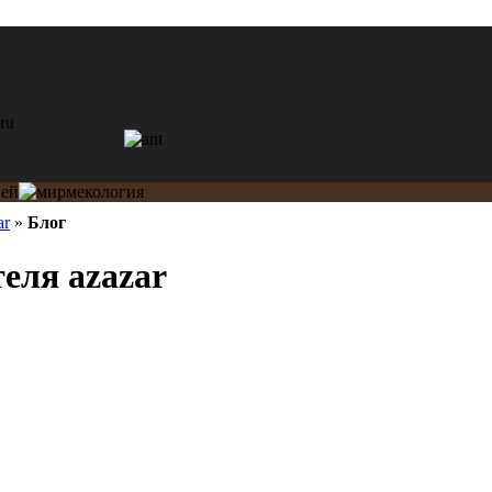
ar
»
Блог
еля azazar