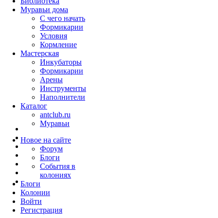
Библиотека
Муравьи дома
С чего начать
Формикарии
Условия
Кормление
Мастерская
Инкубаторы
Формикарии
Арены
Инструменты
Наполнители
Каталог
antclub.ru
Муравьи
Новое на сайте
Форум
Блоги
События в
колониях
Блоги
Колонии
Войти
Peгиcтpaция