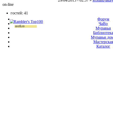
29/04/2015 - 02:57 »
Ronald-aka-
on-line
гостей: 41
Форум
ЧаВо
Муравьи
Библиотек
Муравьи до
Мастерска
Каталог