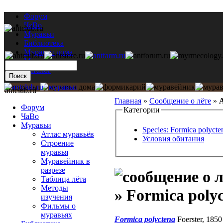
Форум
ЧаВо
Муравьи
Библиотека
Муравьи дома
Мастерская
Каталог
antclub.ru
Главная
»
Сообщение о лёте
»
А
Форум
Категории
ЧаВо
Муравьи
Species: Formica polycte
Атлас муравьёв
Условия обитания
Строение
муравья
Муравейник в
разрезе
Таблица лёта
Методы
» Formica poly
изучения
Фильмы о
муравьях
Formica polyctena
Foerster, 185