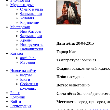
Библиотека
Муравьи дома
С чего начать
Формикарии
Условия
Кормление
Мастерская
Инкубаторы
Формикарии
Арены
Дата лёта:
20/04/2015
Инструменты
Наполнители
Город:
Киев
Каталог
antclub.ru
Температура:
обычная
Муравьи
Осадки:
осадков не наблюдало
Новое на сайте
Форум
Небо:
пасмурно
Блоги
События в
Ветер:
безветренно
колониях
Блоги
Сила лёта:
было найдено всего
Колонии
Войти
Местность:
город, пригород, л
Peгиcтpaция