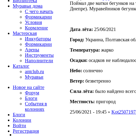
Библиотека
Поймал две матки бегунков на
Муравьи дома
Днепре). Муравейников бегунков
С чего начать
Формикарии
Условия
Кормление
Дата лёта:
25/06/2021
Мастерская
Инкубаторы
Город:
Украина, Полтавская об
Формикарии
Арены
Температура:
жарко
Инструменты
Осадки:
осадков не наблюдало
Наполнители
Каталог
Небо:
солнечно
antclub.ru
Муравьи
Ветер:
безветренно
Новое на сайте
Сила лёта:
было найдено всего
Форум
Блоги
Местность:
пригород
События в
колониях
25/06/2021 - 19:45 »
Kot2507197
Блоги
Колонии
Войти
Peгиcтpaция