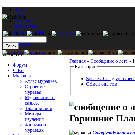
Форум
ЧаВо
Муравьи
Библиотека
Муравьи дома
Мастерская
Каталог
antclub.ru
Главная
»
Сообщение о лёте
»
И
Форум
Категории
ЧаВо
Муравьи
Species: Cataglyphis aen
Атлас муравьёв
Обмен опытом
Строение
муравья
Муравейник в
разрезе
Таблица лёта
Методы
Горишние Плавн
изучения
Фильмы о
муравьях
Cataglyphis aenescen