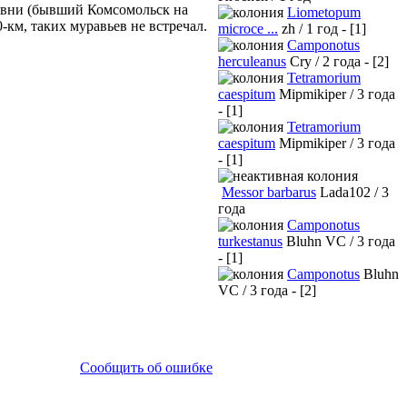
лавни (бывший Комсомольск на
Liometopum
-км, таких муравьев не встречал.
microce ...
zh / 1 год - [1]
Camponotus
herculeanus
Cry / 2 года - [2]
Tetramorium
caespitum
Mipmikiper / 3 года
- [1]
Tetramorium
caespitum
Mipmikiper / 3 года
- [1]
Messor barbarus
Lada102 / 3
года
Camponotus
turkestanus
Bluhn VC / 3 года
- [1]
Camponotus
Bluhn
VC / 3 года - [2]
Сообщить об ошибке