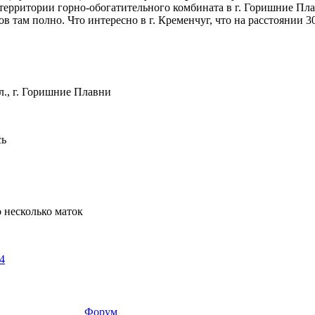
 территории горно-обогатительного комбината в г. Горишние П
 там полно. Что интересно в г. Кременчуг, что на расстоянии 30
л., г. Горишние Плавни
сь
 несколько маток
4
Форум